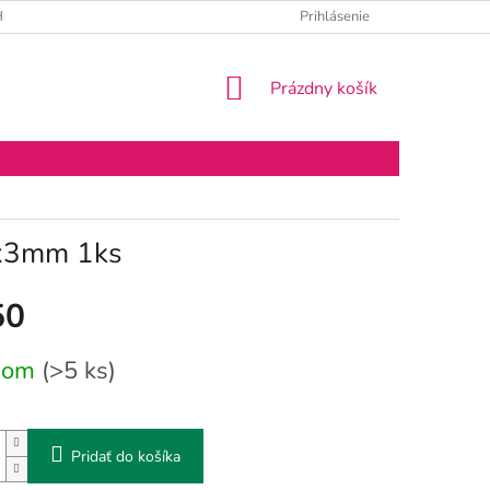
 ÚDAJOV
BLOG O EO
Prihlásenie
NÁKUPNÝ
Prázdny košík
KOŠÍK
3x3mm 1ks
50
vá
dom
(>5 ks)
Pridať do košíka