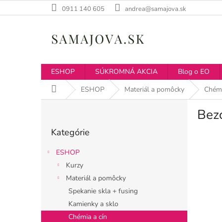
Prejsť
0911 140 605
andrea@samajova.sk
na
obsah
ESHOP
SÚKROMNÁ AKCIA
Blog o EO
Domov
ESHOP
Materiál a pomôcky
Chémi
B
Bez
o
Preskočiť
č
Kategórie
kategórie
n
ý
ESHOP
p
Kurzy
a
Materiál a pomôcky
n
e
Spekanie skla + fusing
l
Kamienky a sklo
Chémia a cín