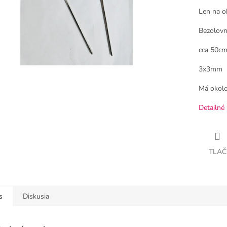
Len na o
Bezolovn
cca 50c
3x3mm
Má okol
Detailné 
TLAČ
s
Diskusia