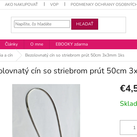
AKO NAKUPOVAŤ
VOP
PODMIENKY OCHRANY OSOBNÝCH
HĽADAŤ
Články
O mne
EBOOKY zdarma
a a cín
Bezolovnatý cín so striebrom prút 50cm 3x3mm 1ks
olovnatý cín so striebrom prút 50cm 
€4,
Jednotko
Skla
cena: