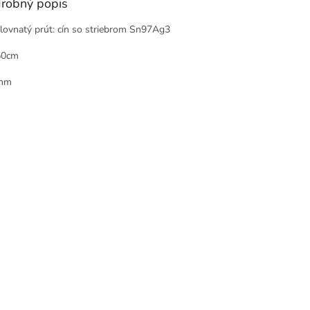
robný popis
lovnatý prút: cín so striebrom Sn97Ag3
50cm
mm