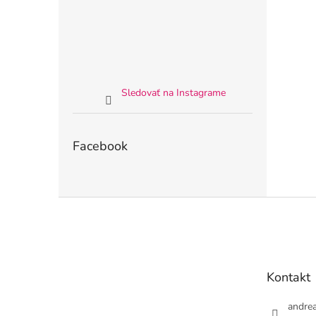
Sledovať na Instagrame
Facebook
Z
á
p
ä
t
Kontakt
i
e
andre