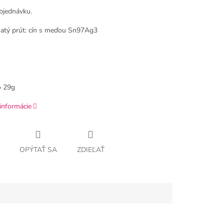
bjednávku.
atý prút: cín s meďou Sn97Ag3
m
o 29g
informácie
OPÝTAŤ SA
ZDIEĽAŤ