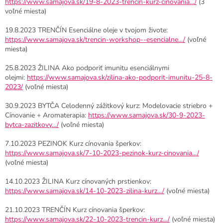
https://www.samajova.sk/19-8-2023-trencin-kurz-cinovania.../
(3
voľné miesta)
19.8.2023 TRENČÍN Esenciálne oleje v tvojom živote:
https://www.samajova.sk/trencin-workshop--esencialne.../
(voľné
miesta)
25.8.2023 ŽILINA Ako podporiť imunitu esenciálnymi
olejmi:
https://www.samajova.sk/zilina-ako-podporit-imunitu-25-8-
2023/
(voľné miesta)
30.9.2023 BYTČA Celodenný zážitkový kurz: Modelovacie striebro +
Cínovanie + Aromaterapia:
https://www.samajova.sk/30-9-2023-
bytca-zazitkovy.../
(voľné miesta)
7.10.2023 PEZINOK Kurz cínovania šperkov:
https://www.samajova.sk/7-10-2023-pezinok-kurz-cinovania.../
(voľné miesta)
14.10.2023 ŽILINA Kurz cínovaných prstienkov:
https://www.samajova.sk/14-10-2023-zilina-kurz.../
(voľné miesta)
21.10.2023 TRENČÍN Kurz cínovania šperkov:
https://www.samajova.sk/22-10-2023-trencin-kurz.../
(voľné miesta)