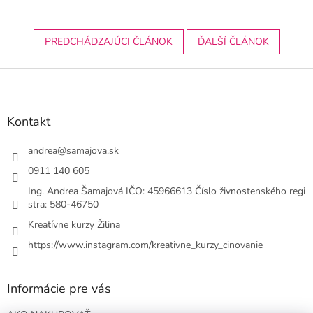
PREDCHÁDZAJÚCI ČLÁNOK
ĎALŠÍ ČLÁNOK
Z
á
p
ä
Kontakt
t
i
andrea
@
samajova.sk
e
0911 140 605
Ing. Andrea Šamajová IČO: 45966613 Číslo živnostenského regi
stra: 580-46750
Kreatívne kurzy Žilina
https://www.instagram.com/kreativne_kurzy_cinovanie
Informácie pre vás