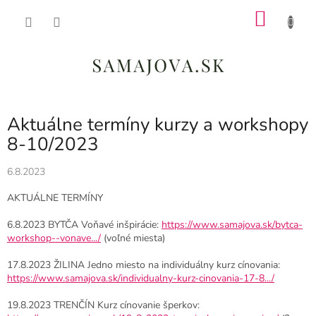
Prejsť
NÁKU
na
obsah
KOŠÍK
Aktuálne termíny kurzy a workshopy
8-10/2023
6.8.2023
AKTUÁLNE TERMÍNY
6.8.2023 BYTČA Voňavé inšpirácie:
https://www.samajova.sk/bytca-
workshop--vonave.../
(voľné miesta)
17.8.2023 ŽILINA Jedno miesto na individuálny kurz cínovania:
https://www.samajova.sk/individualny-kurz-cinovania-17-8.../
19.8.2023 TRENČÍN Kurz cínovanie šperkov: