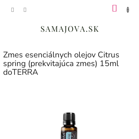
Prejsť
NÁKU
na
obsah
KOŠÍK
Zmes esenciálnych olejov Citrus
spring (prekvitajúca zmes) 15ml
doTERRA