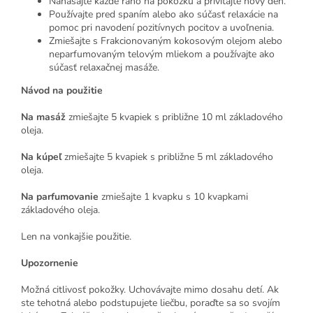
Nanášajte každé ráno na pokožku a privítajte nový deň.
Používajte pred spaním alebo ako súčasť relaxácie na
pomoc pri navodení pozitívnych pocitov a uvoľnenia.
Zmiešajte s Frakcionovaným kokosovým olejom alebo
neparfumovaným telovým mliekom a používajte ako
súčasť relaxačnej masáže.
Návod na použitie
Na masáž
zmiešajte 5 kvapiek s približne 10 ml základového
oleja.
Na kúpeľ
zmiešajte 5 kvapiek s približne 5 ml základového
oleja.
Na parfumovanie
zmiešajte 1 kvapku s 10 kvapkami
základového oleja.
Len na vonkajšie použitie.
Upozornenie
Možná citlivosť pokožky. Uchovávajte mimo dosahu detí. Ak
ste tehotná alebo podstupujete liečbu, poraďte sa so svojím