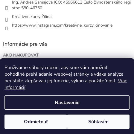
Ing. Andrea Šamajová IČO: 45966613 Číslo živnostenského regi
stra: 580-46750
Kreatívne kurzy Žilina
https://www.instagram.com/kreativne_kurzy_cinovanie
Informácie pre vás
AKO NAKUPOVAŤ
VOP
Používame súbory cookie, aby sme vám umožnili
Podmienky ochrany osobných údajov
pohodlné prehliadanie webovej stránky a vďaka analýze
Blog o EO
neustále zlepšovali jej funkcie, výkon a použiteľnosť.
Viac
informácií
Nastavenie
Vytvoril Shoptet
Odmietnuť
Súhlasím
Copyright 2026
www.samajova.sk
. Všetky práva vyhradené.