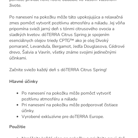
živote.
Po nanesení na pokožku môže táto upokojujúca a relaxačná
zmes pomôcť vytvoriť pozitívnu atmosféru a náladu. Jej vôňa
pripomína svieži jarný deň s tónmi citrusového ovocia a
sladkých kvetov. dōTERRA Citrus Spring je spojením
esenciálnych olejov triedy CPTG™ ako je olej Divoký
pomaranč, Levanduľa, Bergamot, Jedľa Douglasova, Cédrové
drevo, Šalvia a Vavrín, všetky známe svojimi jedinečnými
účinkami.
Začnite sviežo každý deň s dōTERRA Citrus Spring!
Hlavné účinky
Po nanesení na pokožku môže pomôcť vytvoriť
pozitívnu atmosféru a náladu
Pri nanesení na pokožku môže podporovať čistiace
účinky.
Vyrobené exkluzívne pre doTERRA Europe.
Použitie