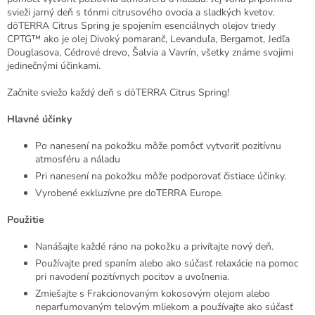
svieži jarný deň s tónmi citrusového ovocia a sladkých kvetov.
dōTERRA Citrus Spring je spojením esenciálnych olejov triedy
CPTG™ ako je olej Divoký pomaranč, Levanduľa, Bergamot, Jedľa
Douglasova, Cédrové drevo, Šalvia a Vavrín, všetky známe svojimi
jedinečnými účinkami.
Začnite sviežo každý deň s dōTERRA Citrus Spring!
Hlavné účinky
Po nanesení na pokožku môže pomôcť vytvoriť pozitívnu
atmosféru a náladu
Pri nanesení na pokožku môže podporovať čistiace účinky.
Vyrobené exkluzívne pre doTERRA Europe.
Použitie
Nanášajte každé ráno na pokožku a privítajte nový deň.
Používajte pred spaním alebo ako súčasť relaxácie na pomoc
pri navodení pozitívnych pocitov a uvoľnenia.
Zmiešajte s Frakcionovaným kokosovým olejom alebo
neparfumovaným telovým mliekom a používajte ako súčasť