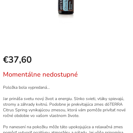
€37,60
Jednotková
Momentálne nedostupné
cena:
Položka bola vypredaná…
Jar prináša svetu nový život a energiu. Slnko svieti, vtáky spievajú,
stromy a záhrady kvitnú. Podobne je prekvitajúca zmes dōTERRA
Citrus Spring vynikajúcou zmesou, ktorá vám pomôže privítať nové
ročné obdobie vo vašom vlastnom živote.
Po nanesení na pokožku môže táto upokojujúca a relaxačná zmes
pomôcť vytvoriť pozitívnu atmosféru a náladu. Jej vôňa pripomína