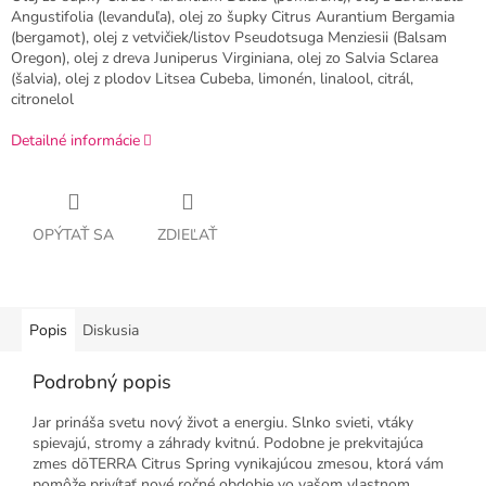
Angustifolia (levanduľa), olej zo šupky Citrus Aurantium Bergamia
(bergamot), olej z vetvičiek/listov Pseudotsuga Menziesii (Balsam
Oregon), olej z dreva Juniperus Virginiana, olej zo Salvia Sclarea
(šalvia), olej z plodov Litsea Cubeba, limonén, linalool, citrál,
citronelol
Detailné informácie
OPÝTAŤ SA
ZDIEĽAŤ
Popis
Diskusia
Podrobný popis
Jar prináša svetu nový život a energiu. Slnko svieti, vtáky
spievajú, stromy a záhrady kvitnú. Podobne je prekvitajúca
zmes dōTERRA Citrus Spring vynikajúcou zmesou, ktorá vám
pomôže privítať nové ročné obdobie vo vašom vlastnom