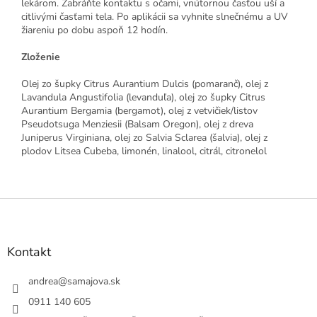
lekárom. Zabráňte kontaktu s očami, vnútornou časťou uší a
citlivými časťami tela. Po aplikácii sa vyhnite slnečnému a UV
žiareniu po dobu aspoň 12 hodín.
Zloženie
Olej zo šupky Citrus Aurantium Dulcis (pomaranč), olej z
Lavandula Angustifolia (levanduľa), olej zo šupky Citrus
Aurantium Bergamia (bergamot), olej z vetvičiek/listov
Pseudotsuga Menziesii (Balsam Oregon), olej z dreva
Juniperus Virginiana, olej zo Salvia Sclarea (šalvia), olej z
plodov Litsea Cubeba, limonén, linalool, citrál, citronelol
Z
á
p
ä
Kontakt
t
i
andrea
@
samajova.sk
e
0911 140 605