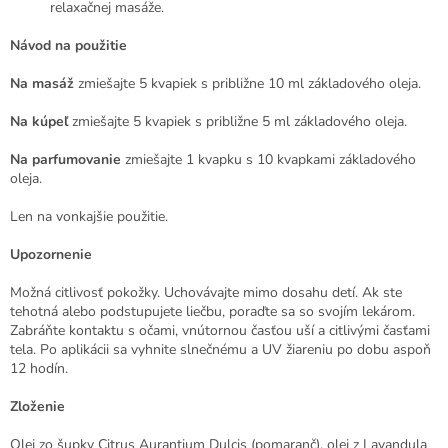
relaxačnej masáže.
Návod na použitie
Na masáž
zmiešajte 5 kvapiek s približne 10 ml základového oleja.
Na kúpeľ
zmiešajte 5 kvapiek s približne 5 ml základového oleja.
Na parfumovanie
zmiešajte 1 kvapku s 10 kvapkami základového
oleja.
Len na vonkajšie použitie.
Upozornenie
Možná citlivosť pokožky. Uchovávajte mimo dosahu detí. Ak ste
tehotná alebo podstupujete liečbu, poraďte sa so svojím lekárom.
Zabráňte kontaktu s očami, vnútornou časťou uší a citlivými časťami
tela. Po aplikácii sa vyhnite slnečnému a UV žiareniu po dobu aspoň
12 hodín.
Zloženie
Olej zo šupky Citrus Aurantium Dulcis (pomaranč), olej z Lavandula