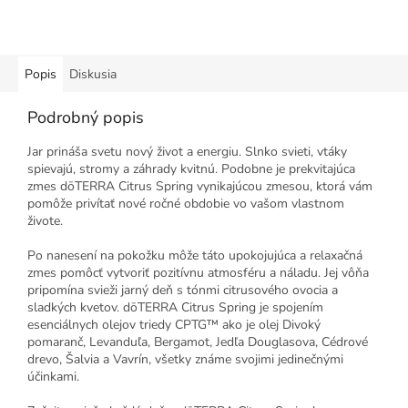
Popis
Diskusia
Podrobný popis
Jar prináša svetu nový život a energiu. Slnko svieti, vtáky
spievajú, stromy a záhrady kvitnú. Podobne je prekvitajúca
zmes dōTERRA Citrus Spring vynikajúcou zmesou, ktorá vám
pomôže privítať nové ročné obdobie vo vašom vlastnom
živote.
Po nanesení na pokožku môže táto upokojujúca a relaxačná
zmes pomôcť vytvoriť pozitívnu atmosféru a náladu. Jej vôňa
pripomína svieži jarný deň s tónmi citrusového ovocia a
sladkých kvetov. dōTERRA Citrus Spring je spojením
esenciálnych olejov triedy CPTG™ ako je olej Divoký
pomaranč, Levanduľa, Bergamot, Jedľa Douglasova, Cédrové
drevo, Šalvia a Vavrín, všetky známe svojimi jedinečnými
účinkami.