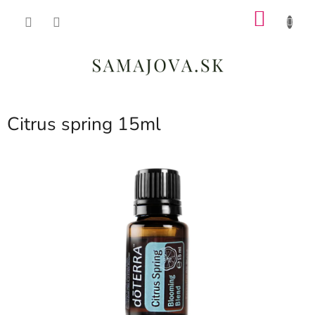
Prejsť
NÁKU
na
obsah
KOŠÍK
Citrus spring 15ml