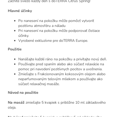
Začnite sviežo každý deň s dōTERRA Citrus Spring!
Hlavné účinky
Po nanesení na pokožku môže pomôcť vytvoriť
pozitívnu atmosféru a náladu
Pri nanesení na pokožku môže podporovať čistiace
účinky.
Vyrobené exkluzívne pre doTERRA Europe.
Použitie
Nanášajte každé ráno na pokožku a privítajte nový deň.
Používajte pred spaním alebo ako súčasť relaxácie na
pomoc pri navodení pozitívnych pocitov a uvoľnenia.
Zmiešajte s Frakcionovaným kokosovým olejom alebo
neparfumovaným telovým mliekom a používajte ako
súčasť relaxačnej masáže.
Návod na použitie
Na masáž
zmiešajte 5 kvapiek s približne 10 ml základového
oleja.