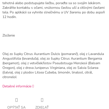
tehotná alebo podstupujete liečbu, poraďte sa so svojím lekárom.
Zabráňte kontaktu s očami, vnútornou časťou uší a citlivými časťami
tela. Po aplikácii sa vyhnite slnečnému a UV žiareniu po dobu aspoň
12 hodín.
Zloženie
Olej zo šupky Citrus Aurantium Dulcis (pomaranč), olej z Lavandula
Angustifolia (levanduľa), olej zo šupky Citrus Aurantium Bergamia
(bergamot), olej z vetvičiek/listov Pseudotsuga Menziesii (Balsam
Oregon), olej z dreva Juniperus Virginiana, olej zo Salvia Sclarea
(šalvia), olej z plodov Litsea Cubeba, limonén, linalool, citrál,
citronelol
Detailné informácie
OPÝTAŤ SA
ZDIEĽAŤ