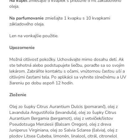
Na kúpeľ
zmiešajte 5 kvapiek s približne 5 ml základového
oleja.
Na parfumovanie
zmiešajte 1 kvapku s 10 kvapkami
základového oleja.
Len na vonkajšie použitie.
Upozornenie
Možná citlivosť pokožky. Uchovávajte mimo dosahu detí. Ak
ste tehotná alebo podstupujete liečbu, poraďte sa so svojím
lekárom. Zabráňte kontaktu s očami, vnútornou časťou uší a
citlivými časťami tela. Po aplikácii sa vyhnite slnečnému a UV
žiareniu po dobu aspoň 12 hodín.
Zloženie
Olej zo šupky Citrus Aurantium Dulcis (pomaranč), olej z
Lavandula Angustifolia (levanduľa), olej zo šupky Citrus
Aurantium Bergamia (bergamot), olej z vetvičiek/listov
Pseudotsuga Menziesii (Balsam Oregon), olej z dreva
Juniperus Virginiana, olej zo Salvia Sclarea (šalvia), olej z
plodov Litsea Cubeba, limonén, linalool, citrál, citronelol