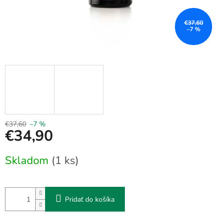
€37,60
–7 %
€37,60
–7 %
€34,90
Jednotková
Skladom
(1 ks)
cena:
Pridať do košíka