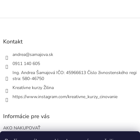
Z
á
p
ä
Kontakt
t
i
andrea
@
samajova.sk
e
0911 140 605
Ing. Andrea Šamajová IČO: 45966613 Číslo živnostenského regi
stra: 580-46750
Kreatívne kurzy Žilina
https://www.instagram.com/kreativne_kurzy_cinovanie
Informácie pre vás
AKO NAKUPOVAŤ
VOP