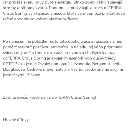
Jar prináša svetu nový život a energiu. Slnko svieti, vtáky spievajú,
stromy a záhrady kvitnú. Podobne je prekvitajúca zmes dōTERRA
Citrus Spring vynikajúcou zmesou, ktorá vám pomôže privítať nové
ročné obdobie vo vašom vlastnom živote.
Po nanesení na pokožku môže táto upokojujúca a relaxačná zmes
pomôcť vytvoriť pozitívnu atmosféru a náladu. Jej vôňa pripomína
svieži jarný deň s tónmi citrusového ovocia a sladkých kvetov.
dōTERRA Citrus Spring je spojením esenciálnych olejov triedy
CPTG™ ako je olej Divoký pomaranč, Levanduľa, Bergamot, Jedľa
Douglasova, Cédrové drevo, Šalvia a Vavrín, všetky známe svojimi
jedinečnými účinkami.
Začnite sviežo každý deň s dōTERRA Citrus Spring!
Hlavné účinky