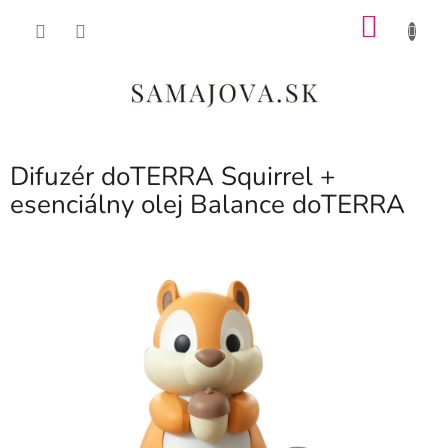
Prejsť
NÁKU
na
obsah
KOŠÍK
Difuzér doTERRA Squirrel +
esenciálny olej Balance doTERRA