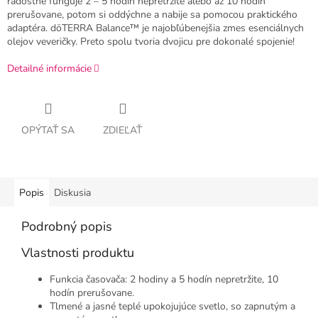
radostne funguje 2 – 5 hodín nepretržite alebo až 10 hodín
prerušovane, potom si oddýchne a nabije sa pomocou praktického
adaptéra. dōTERRA Balance™ je najobľúbenejšia zmes esenciálnych
olejov veveričky. Preto spolu tvoria dvojicu pre dokonalé spojenie!
Detailné informácie
OPÝTAŤ SA
ZDIEĽAŤ
Popis
Diskusia
Podrobný popis
Vlastnosti produktu
Funkcia časovača: 2 hodiny a 5 hodín nepretržite, 10
hodín prerušovane.
Tlmené a jasné teplé upokojujúce svetlo, so zapnutým a