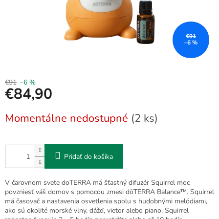
€91
–6 %
€91
–6 %
€84,90
Jednotková
Momentálne nedostupné
(2 ks)
cena:
Pridať do košíka
V čarovnom svete doTERRA má šťastný difuzér Squirrel moc
povzniesť váš domov s pomocou zmesi dōTERRA Balance™. Squirrel
má časovač a nastavenia osvetlenia spolu s hudobnými melódiami,
ako sú okolité morské vlny, dážď, vietor alebo piano. Squirrel