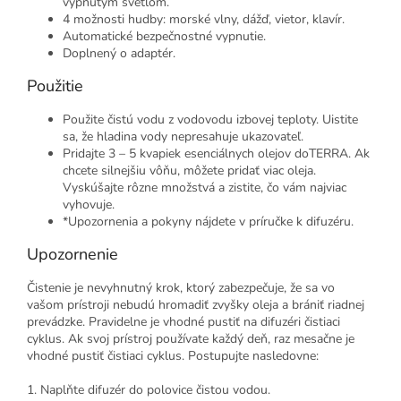
vypnutým svetlom.
4 možnosti hudby: morské vlny, dážď, vietor, klavír.
Automatické bezpečnostné vypnutie.
Doplnený o adaptér.
Použitie
Použite čistú vodu z vodovodu izbovej teploty. Uistite
sa, že hladina vody nepresahuje ukazovateľ.
Pridajte 3 – 5 kvapiek esenciálnych olejov doTERRA. Ak
chcete silnejšiu vôňu, môžete pridať viac oleja.
Vyskúšajte rôzne množstvá a zistite, čo vám najviac
vyhovuje.
*Upozornenia a pokyny nájdete v príručke k difuzéru.
Upozornenie
Čistenie je nevyhnutný krok, ktorý zabezpečuje, že sa vo
vašom prístroji nebudú hromadiť zvyšky oleja a brániť riadnej
prevádzke. Pravidelne je vhodné pustiť na difuzéri čistiaci
cyklus. Ak svoj prístroj používate každý deň, raz mesačne je
vhodné pustiť čistiaci cyklus. Postupujte nasledovne:
1. Naplňte difuzér do polovice čistou vodou.