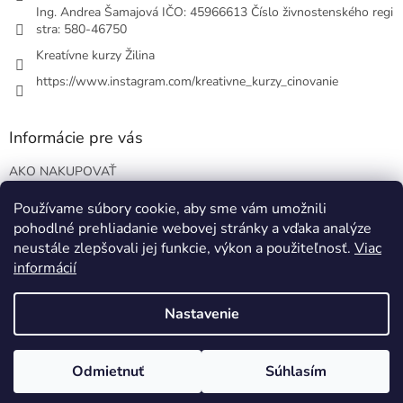
Ing. Andrea Šamajová IČO: 45966613 Číslo živnostenského regi
stra: 580-46750
Kreatívne kurzy Žilina
https://www.instagram.com/kreativne_kurzy_cinovanie
Informácie pre vás
AKO NAKUPOVAŤ
VOP
Používame súbory cookie, aby sme vám umožnili
Podmienky ochrany osobných údajov
pohodlné prehliadanie webovej stránky a vďaka analýze
Blog o EO
neustále zlepšovali jej funkcie, výkon a použiteľnosť.
Viac
informácií
Nastavenie
Vytvoril Shoptet
Odmietnuť
Súhlasím
Copyright 2026
www.samajova.sk
. Všetky práva vyhradené.