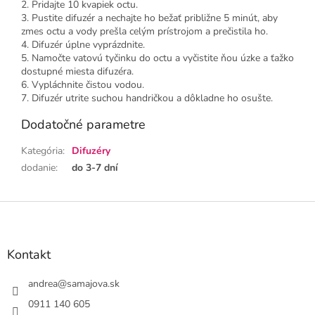
2. Pridajte 10 kvapiek octu.
3. Pustite difuzér a nechajte ho bežať približne 5 minút, aby
zmes octu a vody prešla celým prístrojom a prečistila ho.
4. Difuzér úplne vyprázdnite.
5. Namočte vatovú tyčinku do octu a vyčistite ňou úzke a ťažko
dostupné miesta difuzéra.
6. Vypláchnite čistou vodou.
7. Difuzér utrite suchou handričkou a dôkladne ho osušte.
Dodatočné parametre
Kategória
:
Difuzéry
dodanie
:
do 3-7 dní
Z
á
p
ä
Kontakt
t
i
andrea
@
samajova.sk
e
0911 140 605