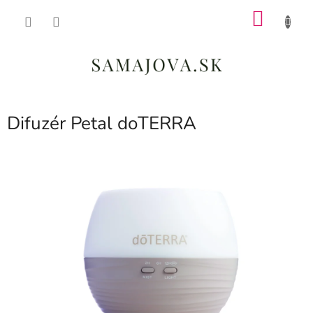
Prejsť
NÁKU
na
obsah
KOŠÍK
Difuzér Petal doTERRA