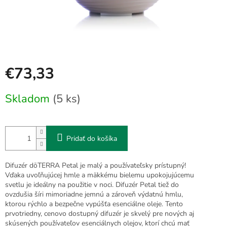
€73,33
Jednotková
Skladom
(5 ks)
cena:
Pridať do košíka
Difuzér dōTERRA Petal je malý a používateľsky prístupný!
Vďaka uvoľňujúcej hmle a mäkkému bielemu upokojujúcemu
svetlu je ideálny na použitie v noci. Difuzér Petal tiež do
ovzdušia šíri mimoriadne jemnú a zároveň výdatnú hmlu,
ktorou rýchlo a bezpečne vypúšťa esenciálne oleje. Tento
prvotriedny, cenovo dostupný difuzér je skvelý pre nových aj
skúsených používateľov esenciálnych olejov, ktorí chcú mať