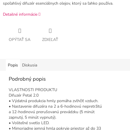
spoľahlivý difuzér esenciálnych olejov, ktorý sa ľahko používa.
Detailné informácie
OPÝTAŤ SA
ZDIEĽAŤ
Popis
Diskusia
Podrobný popis
VLASTNOSTI PRODUKTU
Difuzér Petal 2.0
• Výdatná produkcia hmly pomáha zvlhčiť vzduch.
• Nastavenie difuzéra na 2 a 6-hodinovú nepretržitú
a 12-hodinovú prerušovanú prevádzku (5 minút
zapnutý, 5 minút vypnutý).
• Voliteľné svetlo LED.
• Mimoriadne jemná hmla pokryje priestor až do 33