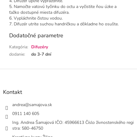
4. Difuzér úplne vyprázdnite.
5. Namočte vatovú tyčinku do octu a vyčistite ňou úzke a
ťažko dostupné miesta difuzéra.
6. Vypláchnite čistou vodou.
7. Difuzér utrite suchou handričkou a dôkladne ho osušte.
Dodatočné parametre
Kategória
:
Difuzéry
dodanie
:
do 3-7 dní
Z
á
p
ä
Kontakt
t
i
andrea
@
samajova.sk
e
0911 140 605
Ing. Andrea Šamajová IČO: 45966613 Číslo živnostenského regi
stra: 580-46750