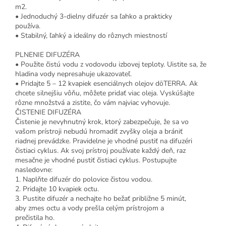
m2.
• Jednoduchý 3-dielny difuzér sa ľahko a prakticky
používa.
• Stabilný, ľahký a ideálny do rôznych miestností
PLNENIE DIFUZÉRA
• Použite čistú vodu z vodovodu izbovej teploty. Uistite sa, že
hladina vody nepresahuje ukazovateľ.
• Pridajte 5 – 12 kvapiek esenciálnych olejov dōTERRA. Ak
chcete silnejšiu vôňu, môžete pridať viac oleja. Vyskúšajte
rôzne množstvá a zistite, čo vám najviac vyhovuje.
ČISTENIE DIFUZÉRA
Čistenie je nevyhnutný krok, ktorý zabezpečuje, že sa vo
vašom prístroji nebudú hromadiť zvyšky oleja a brániť
riadnej prevádzke. Pravidelne je vhodné pustiť na difuzéri
čistiaci cyklus. Ak svoj prístroj používate každý deň, raz
mesačne je vhodné pustiť čistiaci cyklus. Postupujte
nasledovne:
1. Naplňte difuzér do polovice čistou vodou.
2. Pridajte 10 kvapiek octu.
3. Pustite difuzér a nechajte ho bežať približne 5 minút,
aby zmes octu a vody prešla celým prístrojom a
prečistila ho.