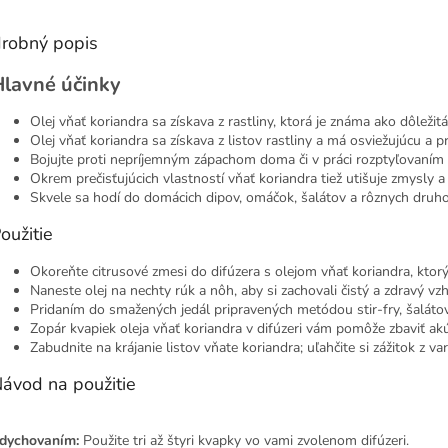
robný popis
Hlavné účinky
Olej vňať koriandra sa získava z rastliny, ktorá je známa ako dôle
Olej vňať koriandra sa získava z listov rastliny a má osviežujúcu a 
Bojujte proti nepríjemným zápachom doma či v práci rozptyľovaním o
Okrem prečisťujúcich vlastností vňať koriandra tiež utišuje zmysly
Skvele sa hodí do domácich dipov, omáčok, šalátov a rôznych druho
oužitie
Okoreňte citrusové zmesi do difúzera s olejom vňať koriandra, ktor
Naneste olej na nechty rúk a nôh, aby si zachovali čistý a zdravý vz
Pridaním do smažených jedál pripravených metódou stir-fry, šalátov
Zopár kvapiek oleja vňať koriandra v difúzeri vám pomôže zbaviť a
Zabudnite na krájanie listov vňate koriandra; uľahčite si zážitok z v
ávod na použitie
dychovaním:
Použite tri až štyri kvapky vo vami zvolenom difúzeri.