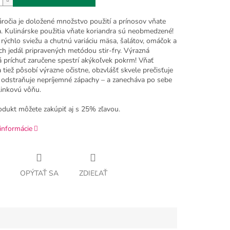
áročia je doložené množstvo použití a prínosov vňate
a. Kulinárske použitia vňate koriandra sú neobmedzené!
rýchlo sviežu a chutnú variáciu mäsa, šalátov, omáčok a
h jedál pripravených metódou stir-fry. Výrazná
á príchuť zaručene spestrí akýkoľvek pokrm! Vňať
 tiež pôsobí výrazne očistne, obzvlášť skvele prečisťuje
 odstraňuje nepríjemné zápachy – a zanecháva po sebe
linkovú vôňu.
odukt môžete zakúpiť aj s 25% zľavou.
informácie
OPÝTAŤ SA
ZDIEĽAŤ