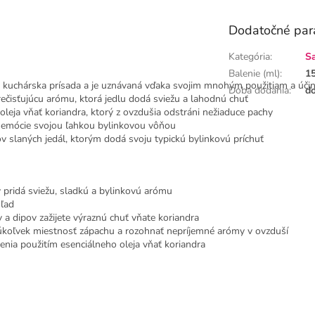
Dodatočné par
Kategória
:
S
Balenie (ml)
:
1
žitá kuchárska prísada a je uznávaná vďaka svojim mnohým použitiam a úči
Doba dodania
:
do
prečisťujúcu arómu, ktorá jedlu dodá sviežu a lahodnú chuť
leja vňať koriandra, ktorý z ovzdušia odstráni nežiaduce pachy
 a emócie svojou ľahkou bylinkovou vôňou
v slaných jedál, ktorým dodá svoju typickú bylinkovú príchuť
ý pridá sviežu, sladkú a bylinkovú arómu
hľad
 a dipov zažijete výraznú chuť vňate koriandra
kúkoľvek miestnosť zápachu a rozohnať nepríjemné arómy v ovzduší
arenia použitím esenciálneho oleja vňať koriandra