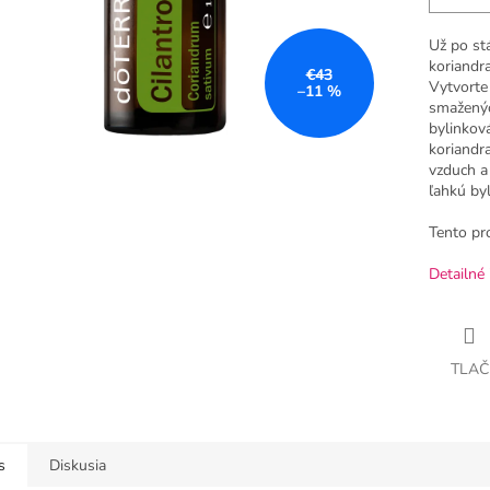
Už po st
koriandr
€43
Vytvorte 
–11 %
smaženýc
bylinkov
koriandra
vzduch a
ľahkú by
Tento pr
Detailné 
TLAČ
s
Diskusia