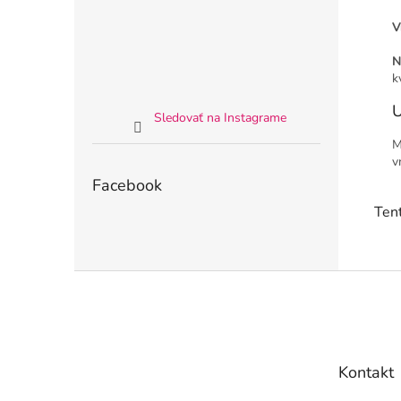
V
N
k
U
Sledovať na Instagrame
M
v
Facebook
Tent
Z
á
p
ä
t
Kontakt
i
e