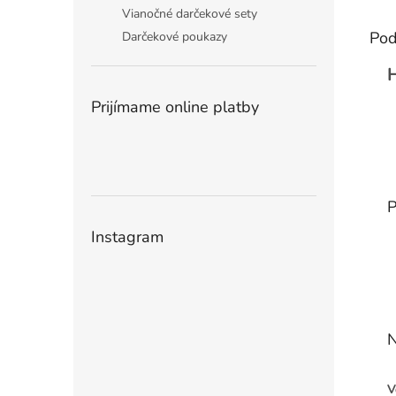
Vianočné darčekové sety
Pod
Darčekové poukazy
Prijímame online platby
P
Instagram
N
V