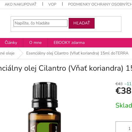
AKO NAKUPOVAŤ
VOP
PODMIENKY OCHRANY OSOBNÝCH
HĽADAŤ
Články
O mne
EBOOKY zdarma
né oleje
Esenciálny olej Cilantro (Vňať koriandra) 15ml doTERRA
ciálny olej Cilantro (Vňať koriandra
€43
–11
€38
Jednotko
Skla
cena: