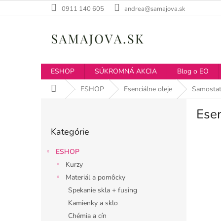
Prejsť
0911 140 605
andrea@samajova.sk
na
obsah
ESHOP
SÚKROMNÁ AKCIA
Blog o EO
Domov
ESHOP
Esenciálne oleje
Samostat
B
Esen
o
Preskočiť
č
Kategórie
kategórie
n
ý
ESHOP
p
Kurzy
a
Materiál a pomôcky
n
e
Spekanie skla + fusing
l
Kamienky a sklo
Chémia a cín