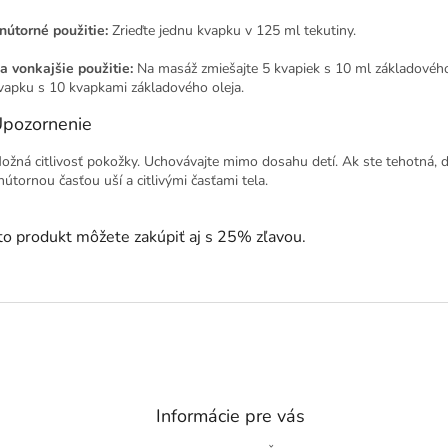
nútorné použitie:
Zrieďte jednu kvapku v 125 ml tekutiny.
a vonkajšie použitie:
Na masáž zmiešajte 5 kvapiek s 10 ml základového 
vapku s 10 kvapkami základového oleja.
pozornenie
ožná citlivosť pokožky. Uchovávajte mimo dosahu detí. Ak ste tehotná, d
nútornou časťou uší a citlivými časťami tela.
o produkt môžete zakúpiť aj s 25% zľavou.
Informácie pre vás