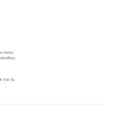
jte mimo
 pokožkou
Ak Vás to