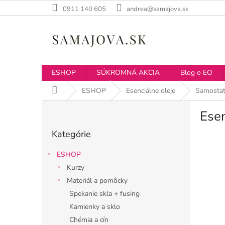
Prejsť
0911 140 605
andrea@samajova.sk
na
obsah
ESHOP
SÚKROMNÁ AKCIA
Blog o EO
Domov
ESHOP
Esenciálne oleje
Samostat
B
Esen
o
Preskočiť
č
Kategórie
kategórie
n
ý
ESHOP
p
Kurzy
a
Materiál a pomôcky
n
e
Spekanie skla + fusing
l
Kamienky a sklo
Chémia a cín