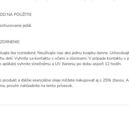
OD NA POUŽITIE
ochucovanie jedál.
ZORNENIE
ívajte iba rozriedené. Neužívajte viac ako jednu kvapku denne. Uchováva
hu detí. Vyhnite sa kontaktu s očami a sliznicami. V prípade kontaktu s
o aplikácii vyhnite slnečnému a UV žiareniu po dobu aspoň 12 hodín.
o produkt a ďalšie esenciálne oleje môžete nakupovať aj s 25% zľavou. 
íma, prosím nahliadnite na tento prívesok.