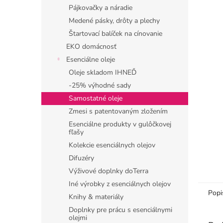
Pájkovačky a náradie
Medené pásky, drôty a plechy
Štartovací balíček na cínovanie
EKO domácnosť
Esenciálne oleje
Oleje skladom IHNEĎ
-25% výhodné sady
Samostatné oleje
Zmesi s patentovaným zložením
Esenciálne produkty v gulôčkovej
fľašy
Kolekcie esenciálnych olejov
Difuzéry
Výživové doplnky doTerra
Iné výrobky z esenciálnych olejov
Popi
Knihy & materiály
Doplnky pre prácu s esenciálnymi
olejmi