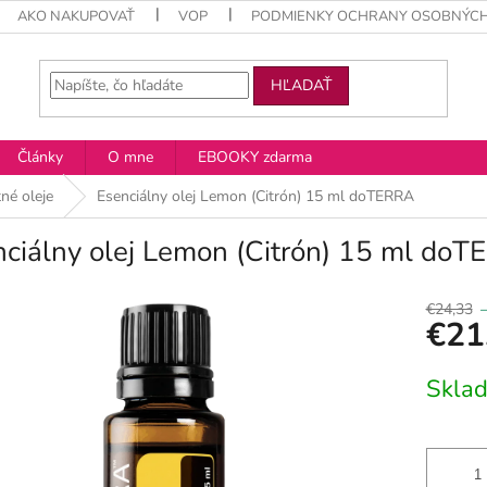
AKO NAKUPOVAŤ
VOP
PODMIENKY OCHRANY OSOBNÝCH
HĽADAŤ
Články
O mne
EBOOKY zdarma
né oleje
Esenciálny olej Lemon (Citrón) 15 ml doTERRA
ciálny olej Lemon (Citrón) 15 ml do
€24,33
€21
Jednotko
Skla
cena: