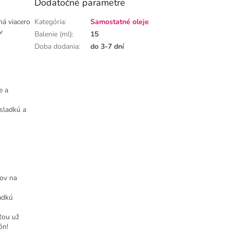
Dodatočné parametre
má viacero
Kategória
:
Samostatné oleje
v
Balenie (ml)
:
15
Doba dodania
:
do 3-7 dní
e a
 sladkú a
tov na
ladkú
ťou už
ón!