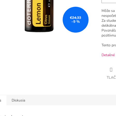
Môže sa p
nespočet
€24,33
Za studen
–9 %
delikátna
Povznáša
pozitívn
Tento pr
Detailné 
TLAČ
s
Diskusia