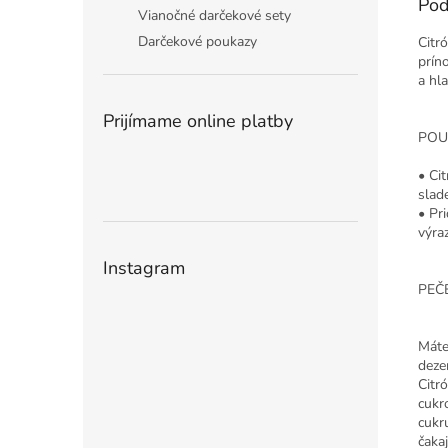
Pod
Vianočné darčekové sety
Darčekové poukazy
Citr
prín
a hl
Prijímame online platby
POU
• Ci
slad
• Pr
výra
Instagram
PEČ
Máte
deze
Citr
cukr
cukr
čaka