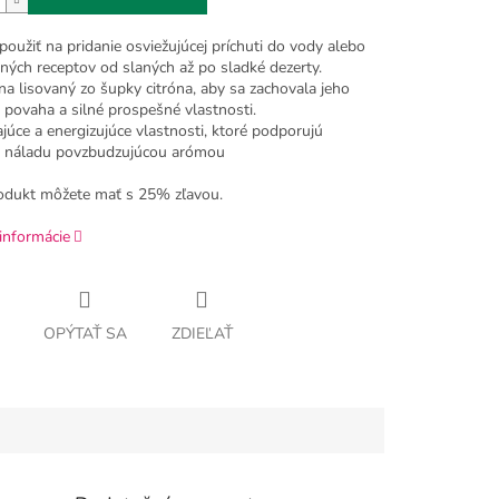
oužiť na pridanie osviežujúcej príchuti do vody alebo
ných receptov od slaných až po sladké dezerty.
a lisovaný zo šupky citróna, aby sa zachovala jeho
 povaha a silné prospešné vlastnosti.
júce a energizujúce vlastnosti, ktoré podporujú
u náladu povzbudzujúcou arómou
odukt môžete mať s 25% zľavou.
informácie
OPÝTAŤ SA
ZDIEĽAŤ