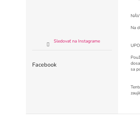
NÁV
Na d
Sledovať na Instagrame
UPO
Použ
dosa
Facebook
sa p
Tent
zauj
Z
á
p
ä