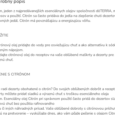
robný popis
ón, jeden z najpredávanejších esenciálnych olejov spoločnosti dōTERRA, 
osov a použití. Citrón sa často pridáva do jedla na zlepšenie chuti dezerto
avných jedál. Citrón má povznášajúcu a energizujúcu vôňu.
ŽITIE
trónový olej pridajte do vody pre osviežujúcu chuť a ako alternatívu k sód
eným nápojom.
idajte citrónový olej do receptov na vaše obľúbené maškrty a dezerty pre
znú chuť.
ENIE S CITRÓNOM
 radi dezerty obohatené o citrón? Do svojich obľúbených dobrôt a recep
rty môžete pridať sladkú a výraznú chuť s troškou esenciálneho oleja
ón. Esenciálny olej Citrón pri správnom použití často pridá do dezertov s
ovú chuť bez použitia rafinovaného
u či iných náhradných prísad. Vaše obľúbené dobroty s citrónovou príchu
jú na pretvorenie – vyskúšajte dnes, ako vám pôjde pečenie s olejom Citr