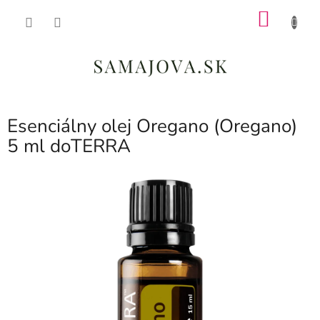
Prejsť
NÁKU
na
obsah
KOŠÍK
Esenciálny olej Oregano (Oregano)
5 ml doTERRA