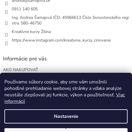
i
andrea
@
samajova.sk
e
0911 140 605
Ing. Andrea Šamajová IČO: 45966613 Číslo živnostenského regi
stra: 580-46750
Kreatívne kurzy Žilina
https://www.instagram.com/kreativne_kurzy_cinovanie
Informácie pre vás
AKO NAKUPOVAŤ
VOP
Používame súbory cookie, aby sme vám umožnili
Podmienky ochrany osobných údajov
pohodlné prehliadanie webovej stránky a vďaka analýze
Blog o EO
neustále zlepšovali jej funkcie, výkon a použiteľnosť.
Viac
informácií
Nastavenie
Vytvoril Shoptet