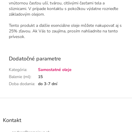
vnútornou časťou uší, tvárou, citlivými časťami tela a
sliznicami. V prípade kontaktu s pokožkou výdatne rozrieďte
základovým olejom.
Tento produkt a ďalšie esenciálne oleje môžete nakupovať aj s
25% zľavou. Ak Vás to zaujíma, prosím nahliadnite na tento
prívesok.
Dodatočné parametre
Kategória
:
Samostatné oleje
Balenie (ml)
:
15
Doba dodania
:
do 3-7 dní
Z
á
p
ä
Kontakt
t