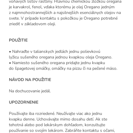
voňavých listov rastliny. Hlavnou chemickou zložkou oregana
je karvakrol, fenol, vďaka ktorému je olej Oregano jedným
z najmnohostrannejších a najsilnejších esenciálnych olejov na
svete. V prípade kontaktu s pokožkou je Oregano potrebné
zriediť v základovom oleji.
POUŽITIE
• Nahraďte v talianskych jedlách jednu polievkovú
lyžicu sušeného oregana jednou kvapkou oleja Oregano.
• Namiesto sušeného oregana pridajte jednu kvapku
do špagetovej omáčky, omáčky na pizzu či na pečené mäso.
NÁVOD NA POUŽITIE
Na dochucovanie jedál.
UPOZORNENIE
Používajte iba rozriedené. Neužívajte viac ako jednu
kvapku denne. Uchovávajte mimo dosahu detí. Ak ste
tehotná alebo pod lekárskym dohľadom, konzultujte
používanie so svojím lekárom. Zabráňte kontaktu s očami,