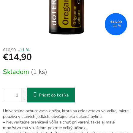
€16,90
–11 %
€16,90
–11 %
€14,90
Jednotková
Skladom
(1 ks)
cena:
Pridať do košíka
Univerzálna ochucovacia zložka, ktorá sa celosvetovo vo veľkej miere
používa v slaných jedlách, obyčajne ako sušená bylina.
• Neuveriteľne prenikavá vôňa a chuť pri varení, takže aj malé
množstvo má v každom pokrme veľký účinok.