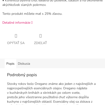
• Korenistá bylinná chuť ideálna do polievok, šalátov a na okorenenie
akýchkoľvek slaných pokrmov.
Tento produkt môžete mať s 25% zľavou.
Detailné informácie
OPÝTAŤ SA
ZDIEĽAŤ
Popis
Diskusia
Podrobný popis
Stovky rokov bolo Oregano známe ako jeden z najsilnejších a
najprospešnejších esenciálnych olejov. Oregano nájdete
v kuchárskych knihách a skrinkách po celom svete,
pretože jeho všestranne použiteľná chuť výborne dopĺňa
kuchyne z najrôznejších oblastí. Esenciálny olej sa získava z