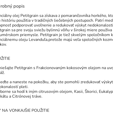
robný popis
ciálny olej Petitgrain sa získava z pomarančovníka
horkého, kt
 históriu použitia v tradičných
liečebných postupoch. Patrí med
opnosť
podporovať uvoľnenie a redukovať výskyt nedokonalost
tgrain sa pre svoju sviežu bylinnú vôňu v širokej
miere používa
umérskom priemysle. Petitgrain je tiež
skvelým spoločníkom k
nciálnemu oleju Levanduľa,
pretože majú veľa spoločných kozm
kov.
ŽITIE
miešajte Petitgrain s Frakcionovaným kokosovým
olejom na uv
áž.
ieďte a naneste na pokožku, aby ste pomohli
zredukovať výskyt
konalostí pleti.
borne sa hodí k iným citrusovým olejom, Kasii, Škorici,
Eukalyp
átu a Citrónovej tráve.
Y NA VONKAJŠIE POUŽITIE