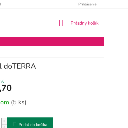
 ÚDAJOV
BLOG O EO
Prihlásenie
NÁKUPNÝ
Prázdny košík
KOŠÍK
 ml doTERRA
 %
,70
vá
dom
(5 ks)
Pridať do košíka