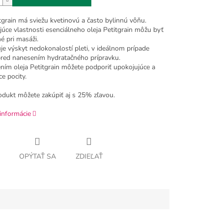
tgrain má sviežu kvetinovú a často bylinnú vôňu.
úce vlastnosti esenciálneho oleja Petitgrain môžu byť
é pri masáži.
je výskyt nedokonalostí pleti, v ideálnom prípade
pred nanesením hydratačného prípravku.
ním oleja Petitgrain môžete podporiť upokojujúce a
e pocity.
odukt môžete zakúpiť aj s 25% zľavou.
informácie
OPÝTAŤ SA
ZDIEĽAŤ