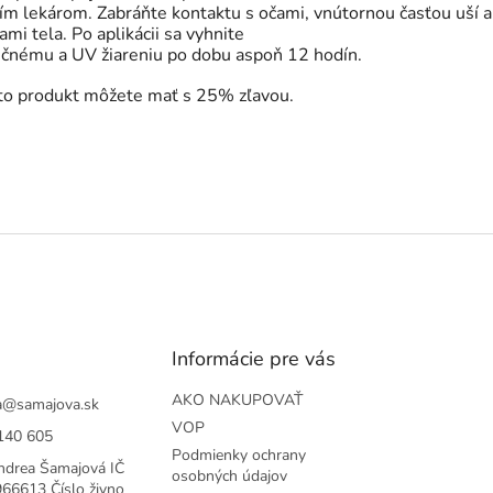
jím lekárom. Zabráňte kontaktu s očami, vnútornou
časťou uší a
ami tela. Po aplikácii sa vyhnite
ečnému a UV žiareniu po dobu aspoň 12 hodín.
to produkt môžete mať s 25% zľavou.
Informácie pre vás
AKO NAKUPOVAŤ
a
@
samajova.sk
VOP
140 605
Podmienky ochrany
ndrea Šamajová IČ
osobných údajov
66613 Číslo živno