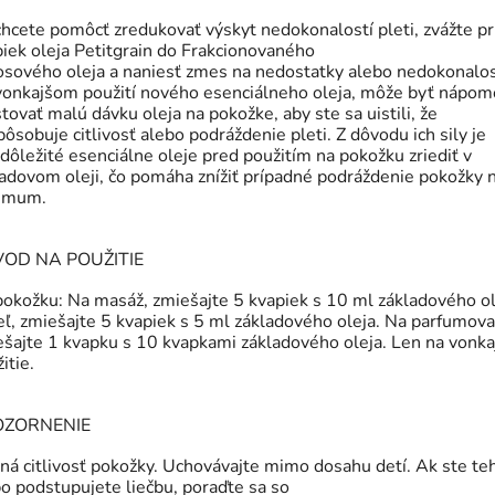
chcete pomôcť zredukovať výskyt nedokonalostí pleti,
zvážte pr
iek oleja Petitgrain do Frakcionovaného
osového oleja a naniesť zmes na nedostatky alebo
nedokonalost
 vonkajšom použití nového
esenciálneho oleja, môže byť nápo
stovať malú
dávku oleja na pokožke, aby ste sa uistili, že
pôsobuje
citlivosť alebo podráždenie pleti. Z dôvodu ich sily je
dôležité esenciálne oleje pred použitím na pokožku zriediť
v
adovom oleji, čo pomáha znížiť prípadné podráždenie
pokožky 
imum.
OD NA POUŽITIE
pokožku: Na masáž, zmiešajte 5 kvapiek s 10 ml
základového ol
ľ, zmiešajte 5 kvapiek s 5 ml
základového oleja. Na parfumova
ešajte 1 kvapku s
10 kvapkami základového oleja. Len na vonka
itie.
OZORNENIE
ná citlivosť pokožky. Uchovávajte mimo dosahu detí.
Ak ste te
o podstupujete liečbu, poraďte sa so