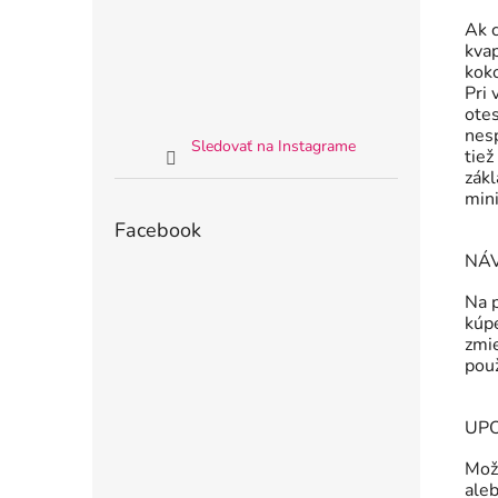
Ak 
kvap
kok
Pri
ote
nes
Sledovať na Instagrame
tiež
zákl
min
Facebook
NÁV
Na 
kúpe
zmi
použ
UP
Mož
aleb