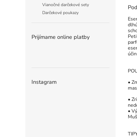
Vianočné darčekové sety
Pod
Darčekové poukazy
Esen
dlhú
sch
Peti
Prijímame online platby
parf
ese
účin
POU
Instagram
• Z
mas
• Zr
nedo
• Vý
Mušk
TIP