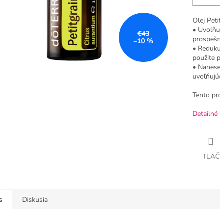
Olej Peti
• Uvoľňuj
€43
prospešn
–10 %
• Reduku
použite 
• Nanese
uvoľňujúc
Tento pr
Detailné 
TLAČ
s
Diskusia