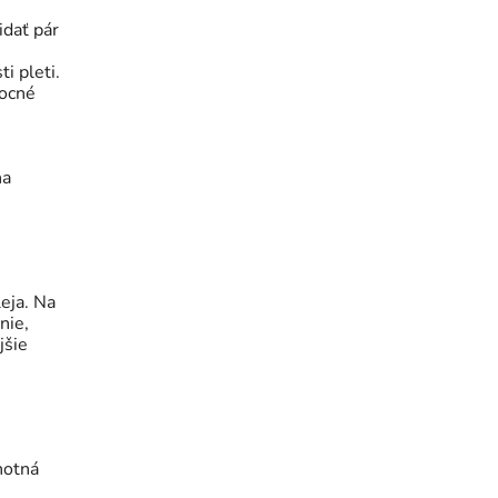
idať pár
i pleti.
mocné
na
eja. Na
nie,
jšie
hotná