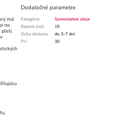
Dodatočné parametre
orý má
Kategória
:
Samostatné oleje
zi ne
Balenie (ml)
:
15
í
pleti.
Doba dodania
:
do 3-7 dní
 v
PV
:
30
etických
oľňujúcu
tu,