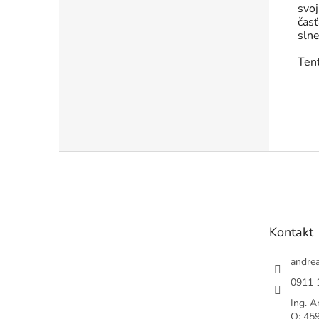
svo
časť
sln
Ten
Z
á
p
ä
t
Kontakt
i
e
andre
0911 
Ing. A
O: 459