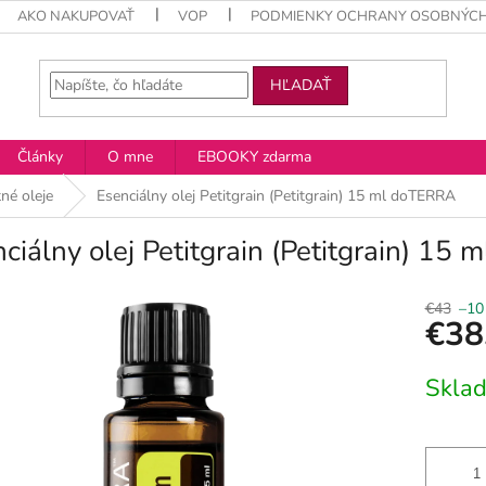
AKO NAKUPOVAŤ
VOP
PODMIENKY OCHRANY OSOBNÝCH
HĽADAŤ
Články
O mne
EBOOKY zdarma
né oleje
Esenciálny olej Petitgrain (Petitgrain) 15 ml doTERRA
ciálny olej Petitgrain (Petitgrain) 15
€43
–10
€38
Jednotko
Skla
cena: