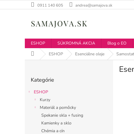
Prejsť
0911 140 605
andrea@samajova.sk
na
obsah
ESHOP
SÚKROMNÁ AKCIA
Blog o EO
Domov
ESHOP
Esenciálne oleje
Samostat
B
Esen
o
Preskočiť
č
Kategórie
kategórie
n
ý
ESHOP
p
Kurzy
a
Materiál a pomôcky
n
e
Spekanie skla + fusing
l
Kamienky a sklo
Chémia a cín