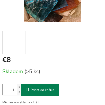
€8
Jednotková
Skladom
(>5 ks)
cena:
Pridať do košíka
Mix kúskov skla na vitráž.