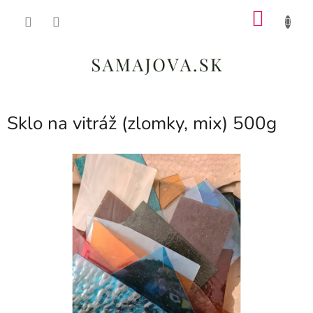
Prejsť
NÁKU
na
obsah
KOŠÍK
Sklo na vitráž (zlomky, mix) 500g