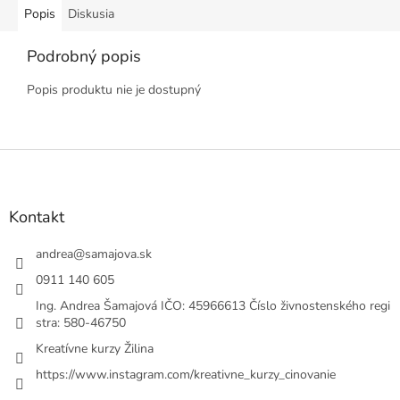
Popis
Diskusia
Podrobný popis
Popis produktu nie je dostupný
Z
á
p
ä
Kontakt
t
i
andrea
@
samajova.sk
e
0911 140 605
Ing. Andrea Šamajová IČO: 45966613 Číslo živnostenského regi
stra: 580-46750
Kreatívne kurzy Žilina
https://www.instagram.com/kreativne_kurzy_cinovanie