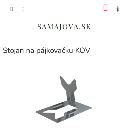
Prejsť
NÁKU
na
obsah
KOŠÍK
Stojan na pájkovačku KOV