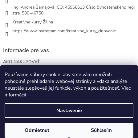
Ing. Andrea Šamajová IČO: 45966613 Číslo živnostenského regi
stra: 580-46750
Kreatívne kurzy Žilina
https://www.instagram.com/kreativne_kurzy_cinovanie
Informácie pre vás
AKO NAKUPOVAŤ
VOP
Používame súbory cookie, aby sme vám umožnili
Podmienky ochrany osobných údajov
pohodlné prehliadanie webovej stránky a vďaka analýze
Blog o EO
neustále zlepšovali jej funkcie, výkon a použiteľnosť.
Viac
informácií
Nastavenie
Vytvoril Shoptet
Odmietnuť
Súhlasím
Copyright 2026
www.samajova.sk
. Všetky práva vyhradené.