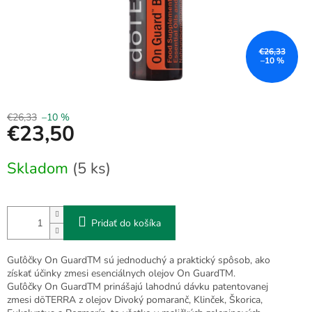
€26,33
–10 %
€26,33
–10 %
€23,50
Jednotková
Skladom
(5 ks)
cena:
Pridať do košíka
Guľôčky On GuardTM sú jednoduchý a praktický spôsob, ako
získať účinky zmesi esenciálnych olejov On GuardTM.
Guľôčky On GuardTM prinášajú lahodnú dávku patentovanej
zmesi dōTERRA z olejov Divoký pomaranč, Klinček, Škorica,