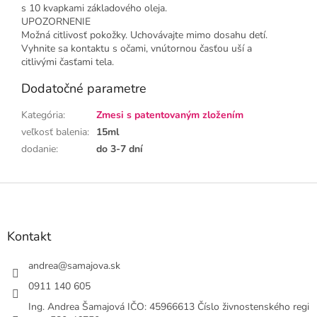
s 10 kvapkami základového oleja.
UPOZORNENIE
Možná citlivosť pokožky. Uchovávajte mimo dosahu detí.
Vyhnite sa kontaktu s očami, vnútornou časťou uší a
citlivými časťami tela.
Dodatočné parametre
Kategória
:
Zmesi s patentovaným zložením
veľkosť balenia
:
15ml
dodanie
:
do 3-7 dní
Z
á
p
ä
Kontakt
t
i
andrea
@
samajova.sk
e
0911 140 605
Ing. Andrea Šamajová IČO: 45966613 Číslo živnostenského regi