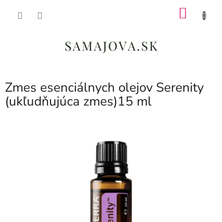
Prejsť
NÁKU
na
obsah
KOŠÍK
Zmes esenciálnych olejov Serenity
(ukľudňujúca zmes)15 ml