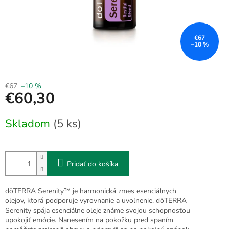
€67
–10 %
€67
–10 %
€60,30
Jednotková
Skladom
(5 ks)
cena:
Pridať do košíka
dōTERRA Serenity™ je harmonická zmes esenciálnych
olejov, ktorá podporuje vyrovnanie a uvoľnenie. dōTERRA
Serenity spája esenciálne oleje známe svojou schopnosťou
upokojiť emócie. Nanesením na pokožku pred spaním