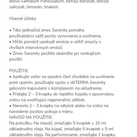
dreva Santalum Paniculatum, benzyl benzoát, benzyl
salicylát, limonén, linalool
Hlavné účinky:
• Táto jedinečná zmes Serenity pomáha
používateľovi zažiť pocity vyrovnania a uvoľnenia.
• Môže pomôcť upokojiť emócie a utíšiť zmysly v
chvíľach intenzívnych emócií.
• Zmes Serenity pocítite okamžite pri vonkajšom
použití.
POUŽITIE
• Aplikujte večer na spodnú časť chodidiel na uvoľnenie
pred spaním, používajte spolu s dōTERRA Serenity
gélovými kapsulami s komplexom na ukľudnenie.
• Pridajte 2 – 3 kvapky do teplého kúpeľa s epsomskou
soľou na uvoľňujúci regeneračný zážitok.
• Naneste 2 – 3 kvapky na zátylok alebo na srdce na
navodenie pocitov pokoja a mieru.
NÁVOD NA POUŽITIE
Na pokožku: Na masáž, zmiešajte 5 kvapiek s 10 ml
základového oleja. Na kúpeľ, zmiešajte 5 kvapiek s 5 ml
základového oleja. Na parfumovanie, zmiešajte 1 kvapku