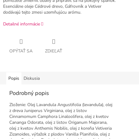
pomôžete zmierniť obavy a pripraviť sa na pokojný spánok.
Esenciálne oleje Cédrové drevo, Gáfrovník a Vetiver
dodávajú tejto zmesi uzemňujúcu arómu.
Detailné informácie
OPÝTAŤ SA
ZDIEĽAŤ
Popis
Diskusia
Podrobný popis
Zloženie: Olej Lavandula Angustifolia (levanduľa), olej
z dreva Juniperus Virginiana, olej z listov
Cinnamomum Camphora Linaloolifera, olej z kvetov
Cananga Odorata, olej z listov Origanum Majorana,
olej z kvetov Anthemis Nobilis, olej z koreňa Vetiveria
Zizanoides, výťažok z plodov Vanilla Planifolia, olej z