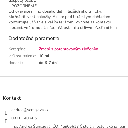
dospelej osoby.
UPOZORNENIE
Uchovávajte mimo dosahu detí mladších ako tri roky.
Možná citlivosť pokožky. Ak ste pod lekárskym dohľadom,
konzultujte užívanie s vaším lekárom. Vyhnite sa kontaktu
s očami, vnútornou časťou uší, ústami a citlivými časťami tela.
Dodatočné parametre
Kategória
:
Zmesi s patentovaným zložením
veľkosť balenia
:
10 ml
dodanie
:
do 3-7 dní
Z
á
p
ä
Kontakt
t
i
andrea
@
samajova.sk
e
0911 140 605
Ing. Andrea Šamajová IČO: 45966613 Číslo živnostenského regi