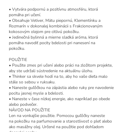
• Vytvára podpornú a pozitívnu atmosféru, ktorá
pomáha pri učení.
• Obsahuje Vetiver, Mätu piepornú, Klementínku a
Rozmarín v dokonalej kombinácii s Frakcionovaným
kokosovým olejom pre citlivú pokožku.
• Jedinečná bylinná a mierne sladká aróma, ktorá
pomáha navodiť pocity bdelosti pri nanesení na
pokožku.
POUŽITIE
• Použite zmes pri učení alebo práci na zložitom projekte,
aby ste udržali sústredenie na aktuálnu úlohu.
• Thinker sa skvele hodí na to, aby ho vaše dieťa malo
stále so sebou v ruksaku.
• Naneste guľôčkou na zápästia alebo ruky pre navodenie
pocitu jasnej mysle a bdelosti.
• Naneste v čase nízkej energie, ako napríklad po obede
alebo podvečer.
NÁVOD NA POUŽITIE
Len na vonkajšie použitie. Pomocou guľôčky naneste
na pokožku na parfumovanie a starostlivosť o pleť alebo
ako masážny olej. Určené na použitie pod dohľadom