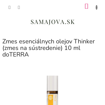
Prejsť
NÁKU
na
obsah
KOŠÍK
Zmes esenciálnych olejov Thinker
(zmes na sústredenie) 10 ml
doTERRA