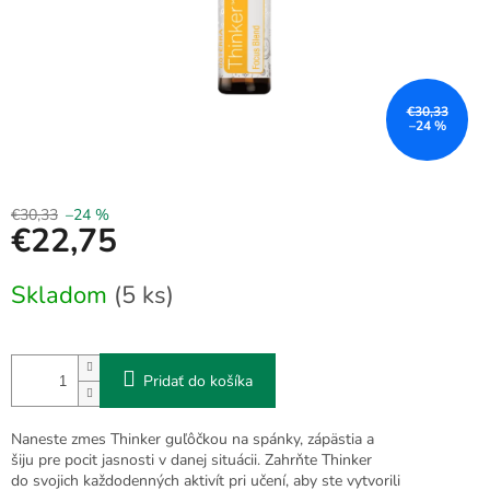
€30,33
–24 %
€30,33
–24 %
€22,75
Jednotková
Skladom
(5 ks)
cena:
Pridať do košíka
Naneste zmes Thinker guľôčkou na spánky, zápästia a
šiju pre pocit jasnosti v danej situácii. Zahrňte Thinker
do svojich každodenných aktivít pri učení, aby ste vytvorili