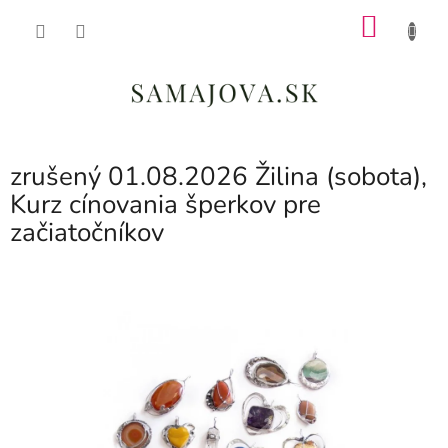
Prejsť
NÁKU
na
obsah
KOŠÍK
zrušený 01.08.2026 Žilina (sobota),
Kurz cínovania šperkov pre
začiatočníkov