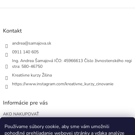
Z
á
p
ä
Kontakt
t
i
andrea
@
samajova.sk
e
0911 140 605
Ing. Andrea Šamajová IČO: 45966613 Číslo živnostenského regi
stra: 580-46750
Kreatívne kurzy Žilina
https://www.instagram.com/kreativne_kurzy_cinovanie
Informácie pre vás
AKO NAKUPOVAŤ
VOP
Používame súbory cookie, aby sme vám umožnili
Podmienky ochrany osobných údajov
pohodlné prehliadanie webovej stránky a vďaka analýze