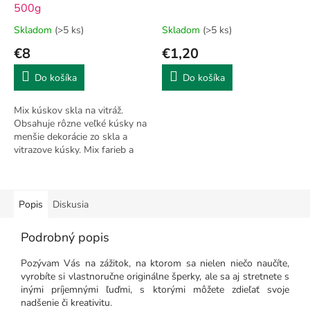
500g
Skladom
(>5 ks)
Skladom
(>5 ks)
€8
€1,20
Do košíka
Do košíka
Mix kúskov skla na vitráž.
Obsahuje rôzne veľké kúsky na
menšie dekorácie zo skla a
vitrazove kúsky. Mix farieb a
veľkosti je náhodný.
Popis
Diskusia
Podrobný popis
Pozývam Vás na zážitok, na ktorom sa nielen niečo naučíte,
vyrobíte si vlastnoručne originálne šperky, ale sa aj stretnete s
inými príjemnými ľuďmi, s ktorými môžete zdieľať svoje
nadšenie či kreativitu.