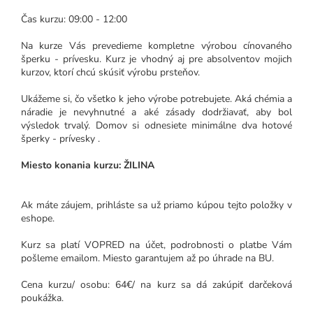
Čas kurzu: 09:00 - 12:00
Na kurze Vás prevedieme kompletne výrobou cínovaného
šperku - prívesku. Kurz je vhodný aj pre absolventov mojich
kurzov, ktorí chcú skúsiť výrobu prsteňov.
Ukážeme si, čo všetko k jeho výrobe potrebujete. Aká chémia a
náradie je nevyhnutné a aké zásady dodržiavať, aby bol
výsledok trvalý. Domov si odnesiete minimálne dva hotové
šperky - prívesky
.
Miesto konania kurzu: ŽILINA
Ak máte záujem, prihláste sa už priamo kúpou tejto položky v
eshope.
Kurz sa platí VOPRED na účet, podrobnosti o platbe Vám
pošleme emailom. Miesto garantujem až po úhrade na BU.
Cena kurzu/ osobu: 64€/ na kurz sa dá zakúpiť darčeková
poukážka.