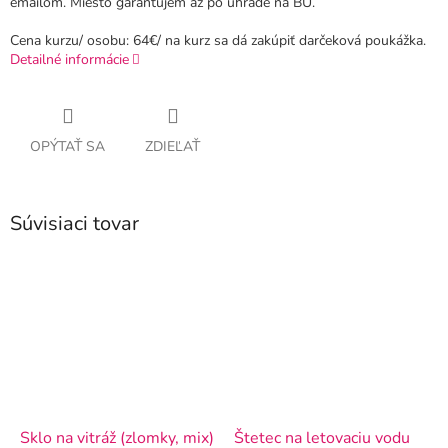
emailom. Miesto garantujem až po úhrade na BU.
Cena kurzu/ osobu: 64€/ na kurz sa dá zakúpiť darčeková poukážka.
Detailné informácie
OPÝTAŤ SA
ZDIEĽAŤ
Súvisiaci tovar
Sklo na vitráž (zlomky, mix)
Štetec na letovaciu vodu