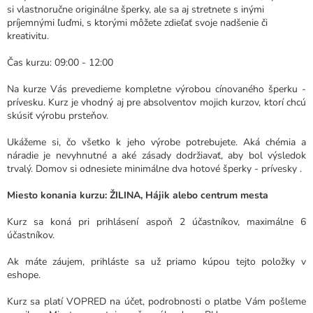
si vlastnoručne originálne šperky, ale sa aj stretnete s inými
príjemnými ľuďmi, s ktorými môžete zdieľať svoje nadšenie či
kreativitu.
Čas kurzu: 09:00 - 12:00
Na kurze Vás prevedieme kompletne výrobou cínovaného šperku -
prívesku. Kurz je vhodný aj pre absolventov mojich kurzov, ktorí chcú
skúsiť výrobu prsteňov.
Ukážeme si, čo všetko k jeho výrobe potrebujete. Aká chémia a
náradie je nevyhnutné a aké zásady dodržiavať, aby bol výsledok
trvalý. Domov si odnesiete minimálne dva hotové šperky - prívesky
.
Miesto konania kurzu: ŽILINA, Hájik alebo centrum mesta
Kurz sa koná pri prihlásení aspoň 2 účastníkov, maximálne 6
účastníkov.
Ak máte záujem, prihláste sa už priamo kúpou tejto položky v
eshope.
Kurz sa platí VOPRED na účet, podrobnosti o platbe Vám pošleme