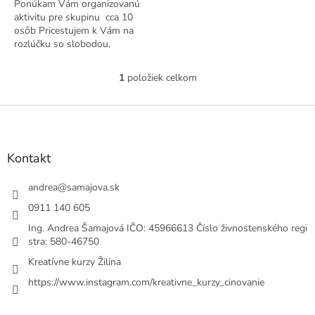
Ponúkam Vám organizovanú
aktivitu pre skupinu cca 10
osôb Pricestujem k Vám na
rozlúčku so slobodou,
teambuilding, firemnú akciu,
oslavu narodenín, či skupinové
1
položiek celkom
O
tvorenie....
v
l
Z
á
á
d
p
a
ä
Kontakt
c
t
i
i
andrea
@
samajova.sk
e
e
p
0911 140 605
r
Ing. Andrea Šamajová IČO: 45966613 Číslo živnostenského regi
v
stra: 580-46750
k
y
Kreatívne kurzy Žilina
v
ý
https://www.instagram.com/kreativne_kurzy_cinovanie
p
i