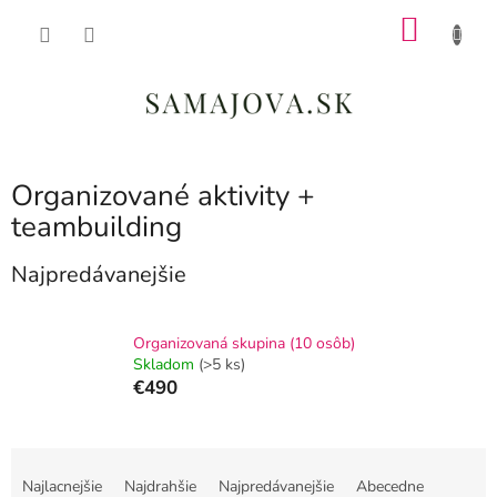
Prejsť
NÁKU
na
obsah
KOŠÍK
Organizované aktivity +
teambuilding
Najpredávanejšie
Organizovaná skupina (10 osôb)
Skladom
(>5 ks)
€490
R
a
Najlacnejšie
Najdrahšie
Najpredávanejšie
Abecedne