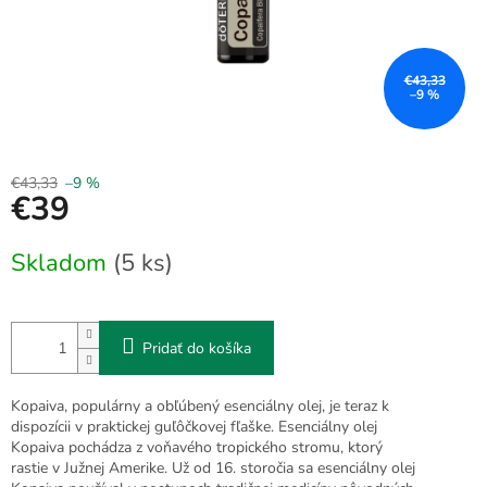
€43,33
–9 %
€43,33
–9 %
€39
Jednotková
Skladom
(5 ks)
cena:
Pridať do košíka
Kopaiva, populárny a obľúbený esenciálny olej, je teraz k
dispozícii v praktickej guľôčkovej fľaške. Esenciálny olej
Kopaiva pochádza z voňavého tropického stromu, ktorý
rastie v Južnej Amerike. Už od 16. storočia sa esenciálny olej