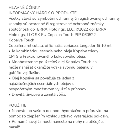
HLAVNÉ ÚČINKY
INFORMAČNÝ HÁROK O PRODUKTE
Všetky slová so symbolmi ochrannej či registrovanej ochrannej
známky sú ochranné či registrované ochranné známky
spoločnosti dōTERRA Holdings, LLC. ©2022 dōTERRA
Holdings, LLC SK EU Copaiba Touch PIP 060522
Kopaiva Touch
Copaifera reticulata, officinalis, coriacea, langsdorffii 10 ml
• Je kombináciou esenciálneho oleja Kopaiva triedy
CPTG a Frakcionovaného kokosového oleja.
• Mnohostranne použiteľný olej Kopaiva Touch sa
môže nanášať okamžite vďaka svojmu baleniu v
guľôčkovej fľaške.
• Olej Kopaiva sa považuje za jeden z
najužitočnejších esenciálnych olejov s
nespočetným množstvom využití a prínosov.
• Drevitá, živicová a zemitá vôňa.
POUŽITIE
• Naneste po vašom dennom hydratačnom prípravku na
pomoc so zlepšením vzhľadu zdravo vyzerajúcej pokožky.
• Po namáhavej činnosti naneste na nohy na utišujúcu
masáž.