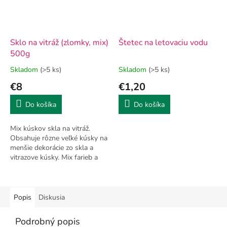
Sklo na vitráž (zlomky, mix)
Štetec na letovaciu vodu
500g
Skladom
(>5 ks)
Skladom
(>5 ks)
€8
€1,20
Do košíka
Do košíka
Mix kúskov skla na vitráž.
Obsahuje rôzne veľké kúsky na
menšie dekorácie zo skla a
vitrazove kúsky. Mix farieb a
veľkosti je náhodný.
Popis
Diskusia
Podrobný popis