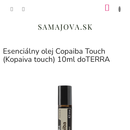
Prejsť
NÁKU
na
obsah
KOŠÍK
Esenciálny olej Copaiba Touch
(Kopaiva touch) 10ml doTERRA