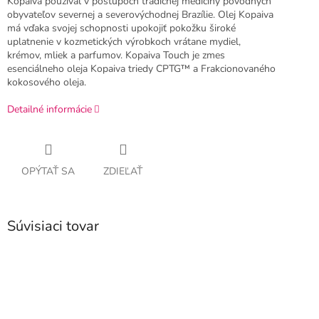
Kopaiva používal v postupoch tradičnej medicíny pôvodných
obyvateľov severnej a severovýchodnej Brazílie. Olej Kopaiva
má vďaka svojej schopnosti upokojiť pokožku široké
uplatnenie v kozmetických výrobkoch vrátane mydiel,
krémov, mliek a parfumov. Kopaiva Touch je zmes
esenciálneho oleja Kopaiva triedy CPTG™ a Frakcionovaného
kokosového oleja.
Detailné informácie
OPÝTAŤ SA
ZDIEĽAŤ
Súvisiaci tovar