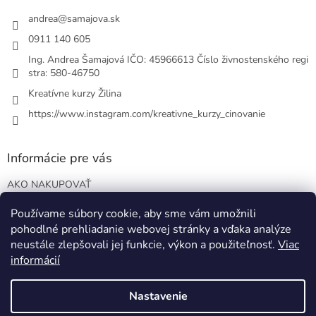
t
i
andrea
@
samajova.sk
e
0911 140 605
Ing. Andrea Šamajová IČO: 45966613 Číslo živnostenského regi
stra: 580-46750
Kreatívne kurzy Žilina
https://www.instagram.com/kreativne_kurzy_cinovanie
Informácie pre vás
AKO NAKUPOVAŤ
VOP
Používame súbory cookie, aby sme vám umožnili
Podmienky ochrany osobných údajov
pohodlné prehliadanie webovej stránky a vďaka analýze
Blog o EO
neustále zlepšovali jej funkcie, výkon a použiteľnosť.
Viac
informácií
Nastavenie
Vytvoril Shoptet