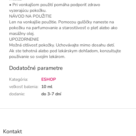
• Pri vonkajšom použití pomáha podporiť zdravo
vyzerajúcu pokožku.
NÁVOD NA POUŽITIE
Len na vonkajšie použitie. Pomocou guľôčky naneste na
pokožku na parfumovanie a starostlivosť o pleť alebo ako
masážny olej.
UPOZORNENIE
Možná citlivosť pokožky. Uchovávajte mimo dosahu detí.
Ak ste tehotná alebo pod lekárskym dohľadom, konzultujte
používanie so svojím lekárom.
Dodatočné parametre
Kategória
:
ESHOP
veľkosť balenia
:
10 ml
dodanie
:
do 3-7 dní
Z
á
p
ä
Kontakt