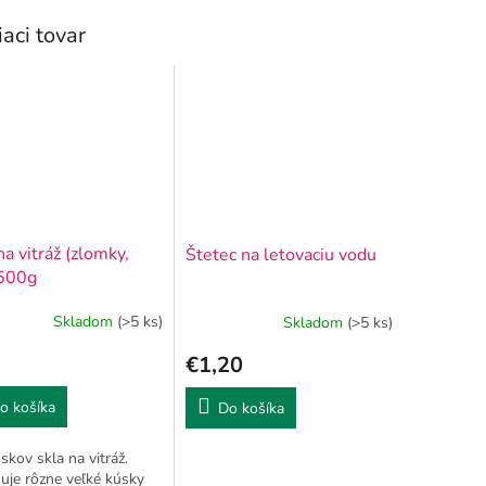
iaci tovar
na vitráž (zlomky,
Štetec na letovaciu vodu
 500g
Skladom
(>5 ks)
Skladom
(>5 ks)
€1,20
o košíka
Do košíka
skov skla na vitráž.
je rôzne veľké kúsky