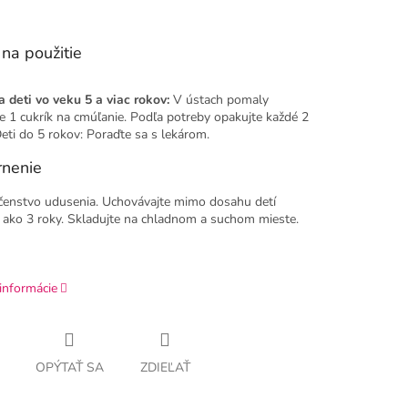
na použitie
a deti vo veku 5 a viac rokov:
V ústach pomaly
e 1 cukrík na cmúľanie. Podľa potreby opakujte každé 2
eti do 5 rokov: Poraďte sa s lekárom.
nenie
enstvo udusenia. Uchovávajte mimo dosahu detí
 ako 3 roky. Skladujte na chladnom a suchom mieste.
informácie
OPÝTAŤ SA
ZDIEĽAŤ