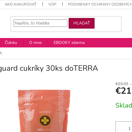
AKO NAKUPOVAŤ
VOP
PODMIENKY OCHRANY OSOBNÝCH
HĽADAŤ
Články
O mne
EBOOKY zdarma
A
guard cukríky 30ks doTERRA
€23,33
€21
Jednotko
Skla
cena: