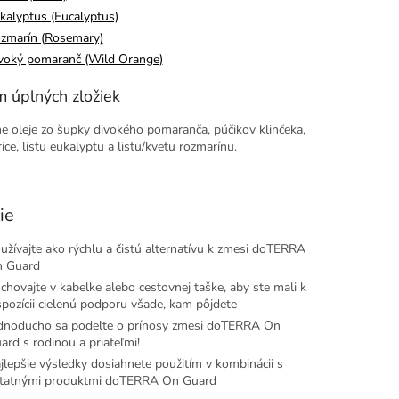
kalyptus (Eucalyptus)
zmarín (Rosemary)
voký pomaranč (Wild Orange)
 úplných zložiek
ne oleje zo šupky divokého pomaranča, púčikov klinčeka,
ice, listu eukalyptu a listu/kvetu rozmarínu.
ie
užívajte ako rýchlu a čistú alternatívu k zmesi doTERRA
 Guard
chovajte v kabelke alebo cestovnej taške, aby ste mali k
spozícii cielenú podporu všade, kam pôjdete
dnoducho sa podeľte o prínosy zmesi doTERRA On
ard s rodinou a priateľmi!
jlepšie výsledky dosiahnete použitím v kombinácii s
tatnými produktmi doTERRA On Guard