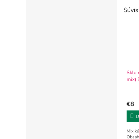
Súvis
Sklo 
mix)
€8
D
Mix kú
Obsahu