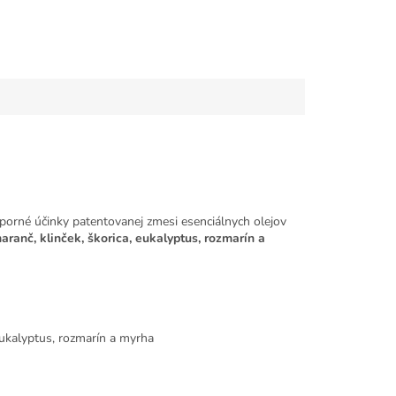
orné účinky patentovanej zmesi esenciálnych olejov
ranč, klinček, škorica, eukalyptus, rozmarín a
eukalyptus, rozmarín a myrha