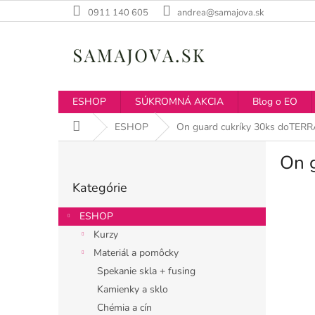
Prejsť
0911 140 605
andrea@samajova.sk
na
obsah
ESHOP
SÚKROMNÁ AKCIA
Blog o EO
Domov
ESHOP
On guard cukríky 30ks doTERR
B
On 
o
Preskočiť
č
Kategórie
kategórie
n
ý
ESHOP
p
Kurzy
a
Materiál a pomôcky
n
e
Spekanie skla + fusing
l
Kamienky a sklo
Chémia a cín