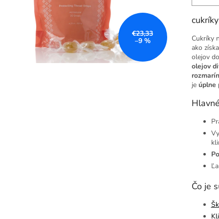
cukrík
€23,33
Cukríky 
–9 %
ako získ
olejov d
olejov d
rozmarín
je
úplne 
Hlavné
Pr
Vy
kl
Po
Ľa
Čo je 
Šk
Kl