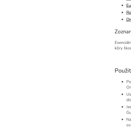
Eu
Ro
Di
Zoznam
Esenciál
kôry škor
Použit
Po
On
Us
di
Je
Gu
Na
os