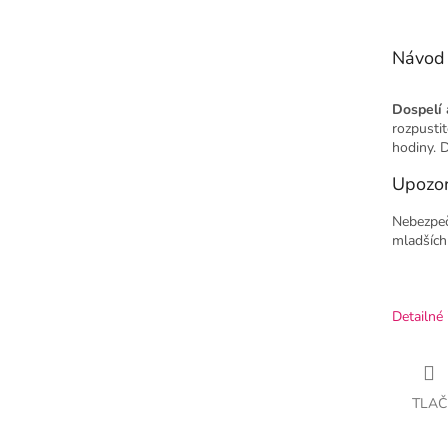
Návod 
Dospelí 
rozpustit
hodiny. D
Upozor
Nebezpeč
mladších
Detailné 
TLAČ