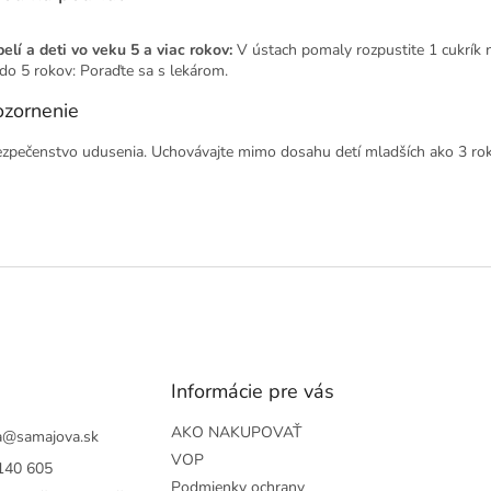
elí a deti vo veku 5 a viac rokov:
V ústach pomaly rozpustite 1 cukrík 
 do 5 rokov: Poraďte sa s lekárom.
zornenie
zpečenstvo udusenia. Uchovávajte mimo dosahu detí mladších ako 3 rok
Informácie pre vás
AKO NAKUPOVAŤ
a
@
samajova.sk
VOP
140 605
Podmienky ochrany