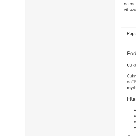
na men
vitraz
veľkos
Popi
Pod
cuk
Cukr
doT
myrh
Hla