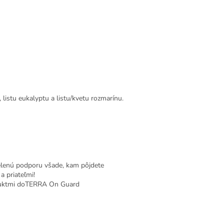
 listu eukalyptu a listu/kvetu rozmarínu.
cielenú podporu všade, kam pôjdete
 priateľmi!
oduktmi doTERRA On Guard