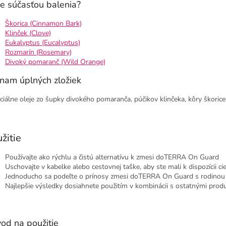
je súčasťou balenia?
Škorica (Cinnamon Bark)
Klinček (Clove)
Eukalyptus (Eucalyptus)
Rozmarín (Rosemary)
Divoký pomaranč (Wild Orange)
nam úplných zložiek
ciálne oleje zo šupky divokého pomaranča, púčikov klinčeka, kôry škorice,
žitie
Používajte ako rýchlu a čistú alternatívu k zmesi doTERRA On Guard
Uschovajte v kabelke alebo cestovnej taške, aby ste mali k dispozícii 
Jednoducho sa podeľte o prínosy zmesi doTERRA On Guard s rodinou a
Najlepšie výsledky dosiahnete použitím v kombinácii s ostatnými pr
od na použitie