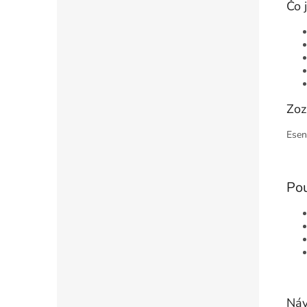
Čo 
Zoz
Esen
Pou
Náv