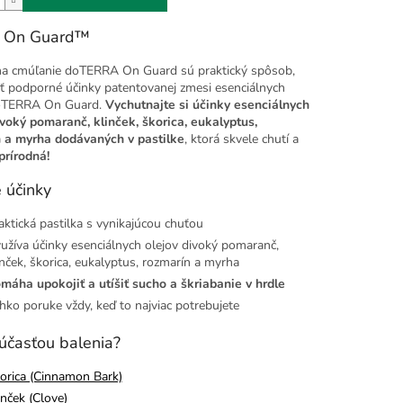
y On Guard™
na cmúľanie doTERRA On Guard sú praktický spôsob,
ať podporné účinky patentovanej zmesi esenciálnych
oTERRA On Guard.
Vychutnajte si účinky esenciálnych
ivoký pomaranč, klinček, škorica, eukalyptus,
 a myrha dodávaných v pastilke
, ktorá skvele chutí a
prírodná!
 účinky
aktická pastilka s vynikajúcou chuťou
užíva účinky esenciálnych olejov divoký pomaranč,
inček, škorica, eukalyptus, rozmarín a myrha
máha upokojiť a utíšiť sucho a škriabanie v hrdle
hko poruke vždy, keď to najviac potrebujete
súčasťou balenia?
orica (Cinnamon Bark)
inček (Clove)