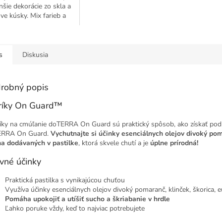
šie dekorácie zo skla a
ove kúsky. Mix farieb a
ti je náhodný.
s
Diskusia
robný popis
ríky On Guard™
íky na cmúľanie doTERRA On Guard sú praktický spôsob, ako získať podp
ERRA On Guard.
Vychutnajte si účinky esenciálnych olejov divoký poma
a dodávaných v pastilke
, ktorá skvele chutí a je
úplne prírodná!
vné účinky
Praktická pastilka s vynikajúcou chuťou
Využíva účinky esenciálnych olejov divoký pomaranč, klinček, škorica, 
Pomáha upokojiť a utíšiť sucho a škriabanie v hrdle
Ľahko poruke vždy, keď to najviac potrebujete