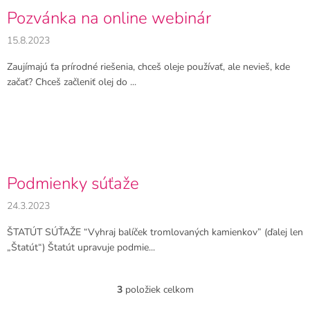
v
Pozvánka na online webinár
15.8.2023
Zaujímajú ťa prírodné riešenia, chceš oleje používať, ale nevieš, kde
začať? Chceš začleniť olej do ...
Podmienky súťaže
24.3.2023
ŠTATÚT SÚŤAŽE “Vyhraj balíček tromlovaných kamienkov” (ďalej len
„Štatút“) Štatút upravuje podmie...
3
položiek celkom
O
v