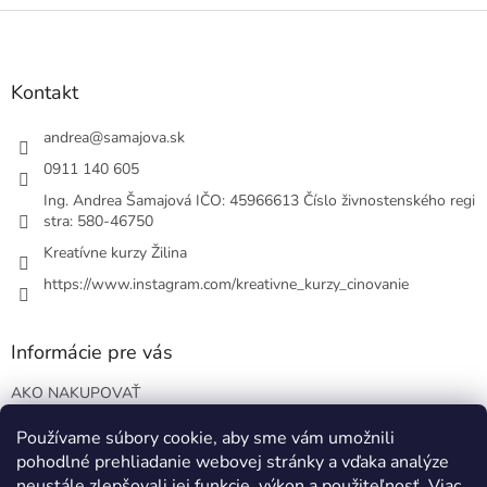
l
Z
á
á
d
p
a
ä
Kontakt
c
t
i
i
andrea
@
samajova.sk
e
e
p
0911 140 605
r
Ing. Andrea Šamajová IČO: 45966613 Číslo živnostenského regi
v
stra: 580-46750
k
y
Kreatívne kurzy Žilina
v
ý
https://www.instagram.com/kreativne_kurzy_cinovanie
p
i
s
Informácie pre vás
u
AKO NAKUPOVAŤ
VOP
Používame súbory cookie, aby sme vám umožnili
Podmienky ochrany osobných údajov
pohodlné prehliadanie webovej stránky a vďaka analýze
Blog o EO
neustále zlepšovali jej funkcie, výkon a použiteľnosť.
Viac