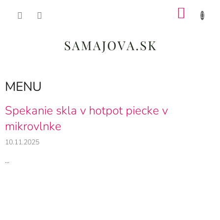
Prejsť
NÁKU
na
obsah
KOŠÍK
MENU
V
Spekanie skla v hotpot piecke v
ý
mikrovlnke
p
i
10.11.2025
s
č
...
l
á
n
k
o